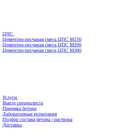
ЦПС
Цементно-песчаная смесь ЦПС М150
Цементно-песчаная смесь ЦПС М200
Цементно-песчаная смесь ЦПС М300
Услуги
Выезд специалиста
Приемка бетона
Лабораторные испытания
Подбор состава бетона / раствора
Доставка