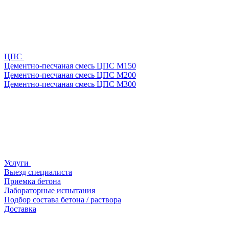
ЦПС
Цементно-песчаная смесь ЦПС М150
Цементно-песчаная смесь ЦПС М200
Цементно-песчаная смесь ЦПС М300
Услуги
Выезд специалиста
Приемка бетона
Лабораторные испытания
Подбор состава бетона / раствора
Доставка