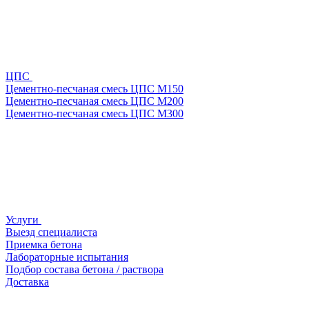
ЦПС
Цементно-песчаная смесь ЦПС М150
Цементно-песчаная смесь ЦПС М200
Цементно-песчаная смесь ЦПС М300
Услуги
Выезд специалиста
Приемка бетона
Лабораторные испытания
Подбор состава бетона / раствора
Доставка